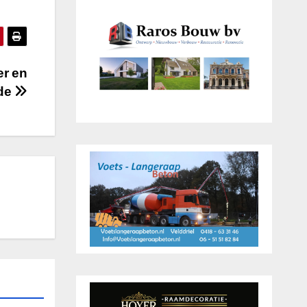
er en
ode