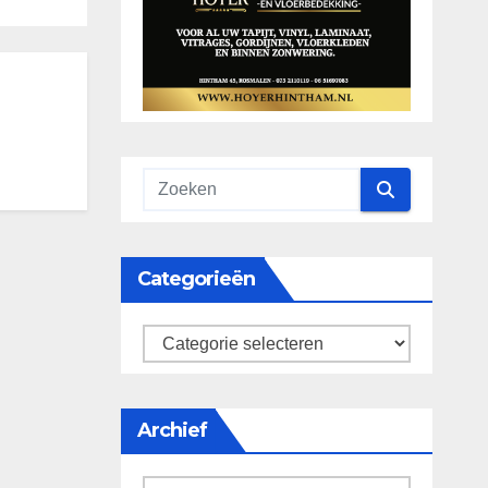
Categorieën
categorieën
Archief