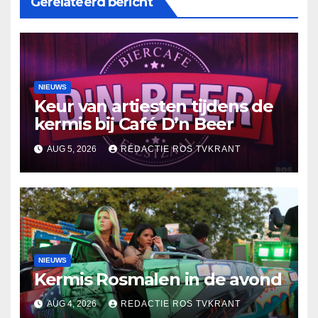
Gerelateerd bericht
NIEUWS
Keur van artiesten tijdens de
kermis bij Café D’n Beer
AUG 5, 2026
REDACTIE ROS TVKRANT
NIEUWS
Kermis Rosmalen in de avond
AUG 4, 2026
REDACTIE ROS TVKRANT