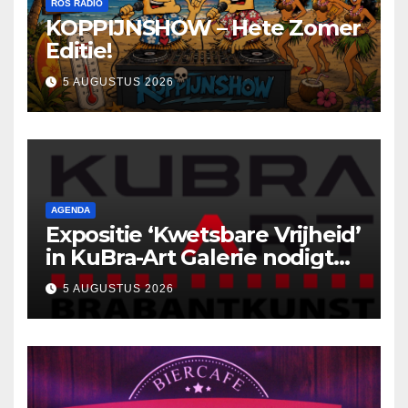
ROS RADIO
KOPPIJNSHOW – Hete Zomer
Editie!
5 AUGUSTUS 2026
AGENDA
Expositie ‘Kwetsbare Vrijheid’
in KuBra-Art Galerie nodigt
uit tot ontmoeting en
5 AUGUSTUS 2026
reflectie