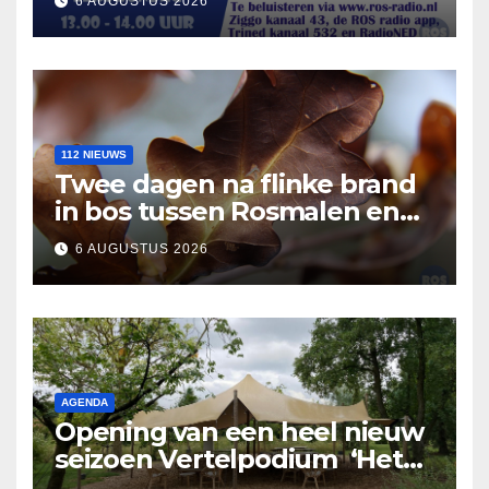
6 AUGUSTUS 2026
112 NIEUWS
Twee dagen na flinke brand
in bos tussen Rosmalen en
Nuland
6 AUGUSTUS 2026
AGENDA
Opening van een heel nieuw
seizoen Vertelpodium ‘Het
Lopende Vuur’. Landelijke