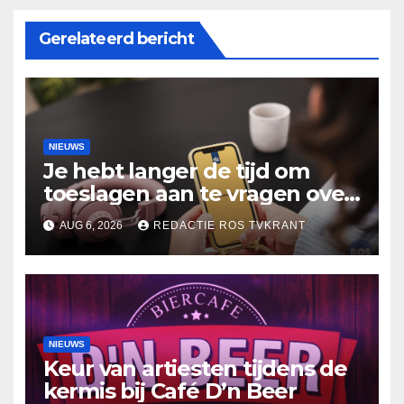
Gerelateerd bericht
NIEUWS
Je hebt langer de tijd om
toeslagen aan te vragen over
2025
AUG 6, 2026
REDACTIE ROS TVKRANT
NIEUWS
Keur van artiesten tijdens de
kermis bij Café D’n Beer