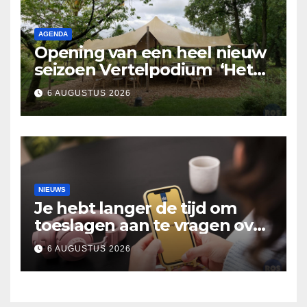
AGENDA
Opening van een heel nieuw
seizoen Vertelpodium ‘Het
Lopende Vuur’. Landelijke
6 AUGUSTUS 2026
verhalen in Bomentuin D’n
Hooidonk
NIEUWS
Je hebt langer de tijd om
toeslagen aan te vragen over
2025
6 AUGUSTUS 2026