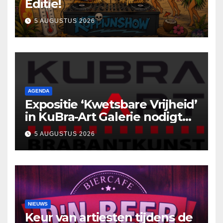
Editie!
5 AUGUSTUS 2026
AGENDA
Expositie ‘Kwetsbare Vrijheid’
in KuBra-Art Galerie nodigt
uit tot ontmoeting en
5 AUGUSTUS 2026
reflectie
NIEUWS
Keur van artiesten tijdens de