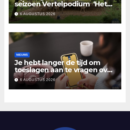
seizoen Vertelpodium ‘Het
Lopende Vuur’. Landelijke
6 AUGUSTUS 2026
verhalen in Bomentuin D’n
Hooidonk
NIEUWS
Je hebt langer de tijd om
toeslagen aan te vragen over
2025
6 AUGUSTUS 2026