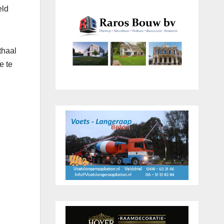
eld
thaal
e te