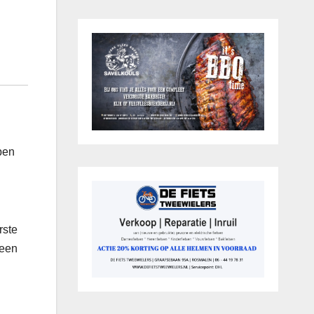
ben
rste
geen