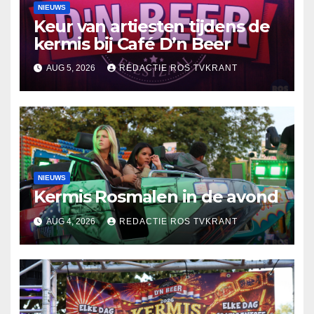
NIEUWS
Keur van artiesten tijdens de
kermis bij Café D’n Beer
AUG 5, 2026
REDACTIE ROS TVKRANT
NIEUWS
Kermis Rosmalen in de avond
AUG 4, 2026
REDACTIE ROS TVKRANT