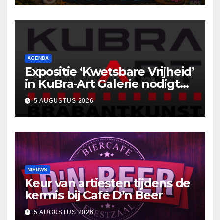
AGENDA
Expositie ‘Kwetsbare Vrijheid’
in KuBra-Art Galerie nodigt
uit tot ontmoeting en
5 AUGUSTUS 2026
reflectie
NIEUWS
Keur van artiesten tijdens de
kermis bij Café D’n Beer
5 AUGUSTUS 2026