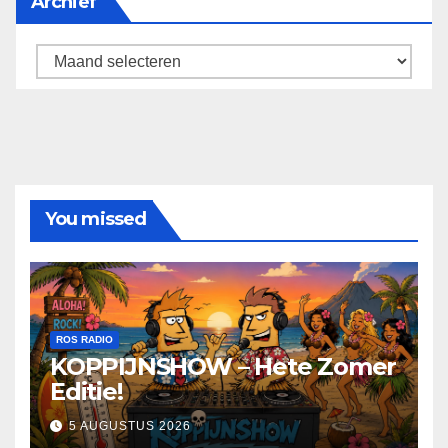
Archief
Archief
You missed
ROS RADIO
KOPPIJNSHOW – Hete Zomer
Editie!
5 AUGUSTUS 2026