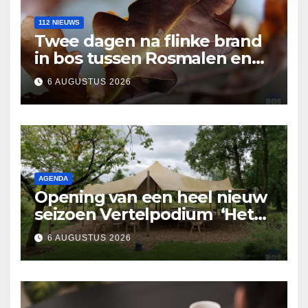
112 NIEUWS
Twee dagen na flinke brand
in bos tussen Rosmalen en
Nuland
6 AUGUSTUS 2026
AGENDA
Opening van een heel nieuw
seizoen Vertelpodium ‘Het
Lopende Vuur’. Landelijke
6 AUGUSTUS 2026
verhalen in Bomentuin D’n
Hooidonk