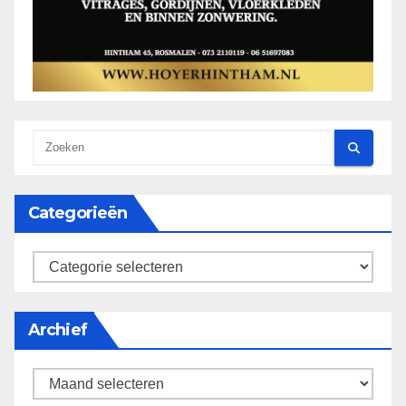
Categorieën
categorieën
Archief
Archief