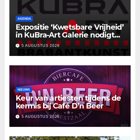
AGENDA
Expositie ‘Kwetsbare Vrijheid’
in KuBra-Art Galerie nodigt
uit tot ontmoeting en
5 AUGUSTUS 2026
reflectie
NIEUWS
Keur van artiesten tijdens de
kermis bij Café D’n Beer
5 AUGUSTUS 2026