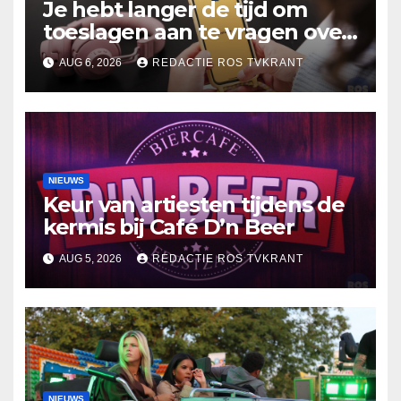
Je hebt langer de tijd om
toeslagen aan te vragen over
2025
AUG 6, 2026
REDACTIE ROS TVKRANT
NIEUWS
Keur van artiesten tijdens de
kermis bij Café D’n Beer
AUG 5, 2026
REDACTIE ROS TVKRANT
NIEUWS