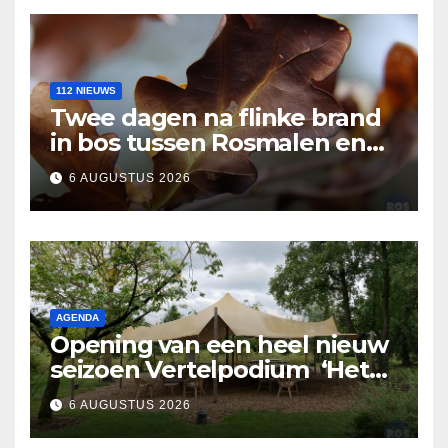
112 NIEUWS
Twee dagen na flinke brand
in bos tussen Rosmalen en
Nuland
6 AUGUSTUS 2026
AGENDA
Opening van een heel nieuw
seizoen Vertelpodium ‘Het
Lopende Vuur’. Landelijke
6 AUGUSTUS 2026
verhalen in Bomentuin D’n
Hooidonk