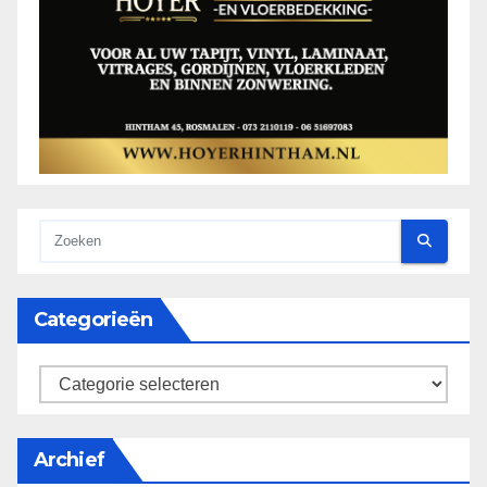
Categorieën
categorieën
Archief