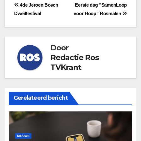
Bericht
4de Jeroen Bosch
Eerste dag “SamenLoop
Dweilfestival
voor Hoop” Rosmalen
navigatie
Door
Redactie Ros
TVKrant
Gerelateerd bericht
NIEUWS