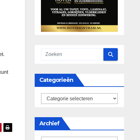
t.
kunt
Categorieën
categorieën
Archief