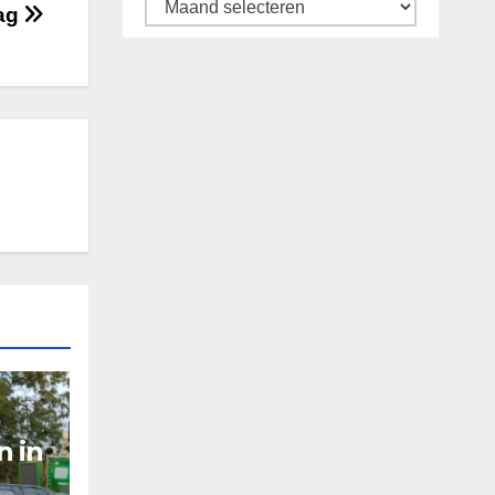
Archief
dag
n in