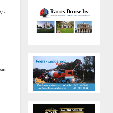
 We
pen.