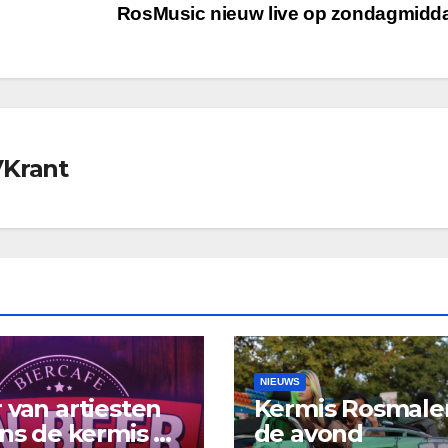
RosMusic nieuw live op zondagmid
VKrant
NIEUWS
 van artiesten
Kermis Rosmale
ens de kermis bij
de avond