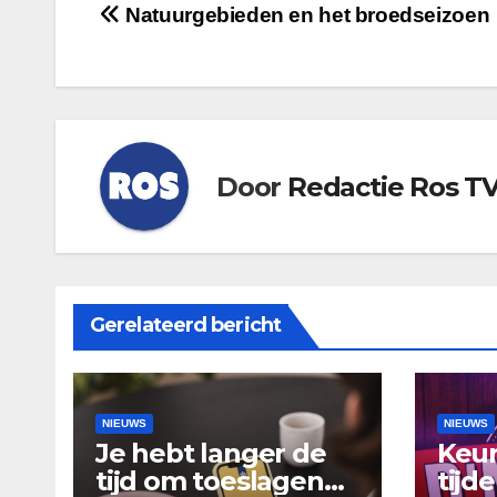
Bericht
Natuurgebieden en het broedseizoen
navigatie
Door
Redactie Ros T
Gerelateerd bericht
NIEUWS
NIEUWS
Je hebt langer de
Keur
tijd om toeslagen
tijd