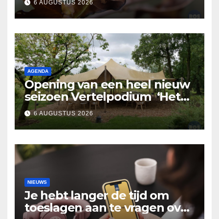
6 AUGUSTUS 2026
AGENDA
Opening van een heel nieuw
seizoen Vertelpodium ‘Het
Lopende Vuur’. Landelijke
6 AUGUSTUS 2026
verhalen in Bomentuin D’n
Hooidonk
NIEUWS
Je hebt langer de tijd om
toeslagen aan te vragen over