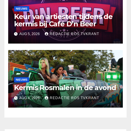
NIEUWS
Keur van artiesten tijdens de
kermis bij Café D’n Beer
AUG 5, 2026
REDACTIE ROS TVKRANT
NIEUWS
Kermis Rosmalen in de avond
AUG 4, 2026
REDACTIE ROS TVKRANT