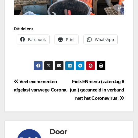
Dit delen:
Facebook
Print
WhatsApp
Bericht
Veel evenementen
FietsENmenu (zaterdag 6
afgelast vanwege Corona.
juni) gecanceld in verband
navigatie
met het Coronavirus.
Door