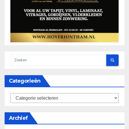
Categorieën
categorieën
Archief