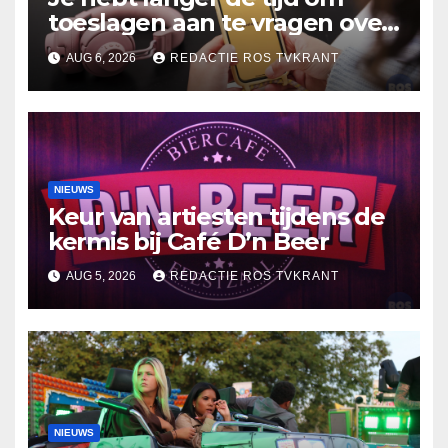
toeslagen aan te vragen over
2025
AUG 6, 2026
REDACTIE ROS TVKRANT
NIEUWS
Keur van artiesten tijdens de
kermis bij Café D’n Beer
AUG 5, 2026
REDACTIE ROS TVKRANT
NIEUWS