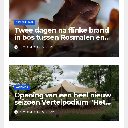
112 NIEUWS
Twee dagen na flinke brand
in bos tussen Rosmalen en
Nuland
6 AUGUSTUS 2026
AGENDA
Opening van een heel nieuw
seizoen Vertelpodium ‘Het
Lopende Vuur’. Landelijke
6 AUGUSTUS 2026
verhalen in Bomentuin D’n
Hooidonk