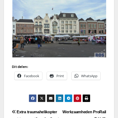
Dit delen:
Facebook
Print
WhatsApp
Bericht
Extra traumahelikopter
Werkzaamheden ProRail