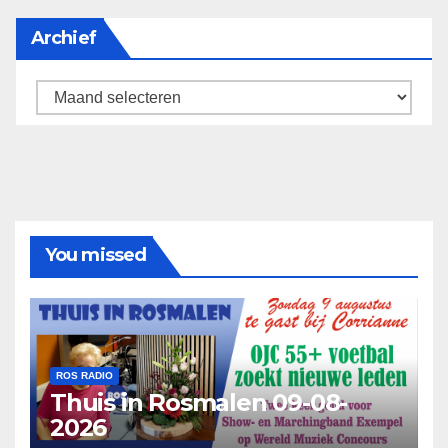
Archief
Archief
You missed
ROS RADIO
Thuis in Rosmalen 09-08-
2026