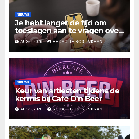
NIEUWS
Je hebt langer de tijd om
toeslagen aan te vragen over
2025
AUG 6, 2026
REDACTIE ROS TVKRANT
NIEUWS
Keur van artiesten tijdens de
kermis bij Café D’n Beer
AUG 5, 2026
REDACTIE ROS TVKRANT