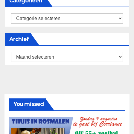
Categorieën
categorieën
Archief
Archief
You missed