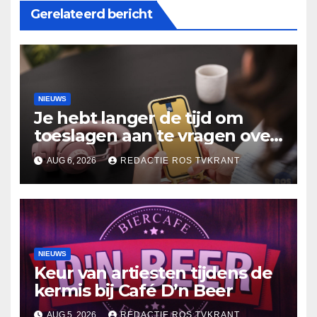
Gerelateerd bericht
NIEUWS
Je hebt langer de tijd om
toeslagen aan te vragen over
2025
AUG 6, 2026
REDACTIE ROS TVKRANT
NIEUWS
Keur van artiesten tijdens de
kermis bij Café D’n Beer
AUG 5, 2026
REDACTIE ROS TVKRANT