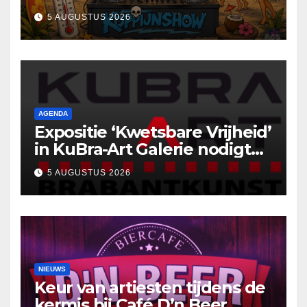
5 AUGUSTUS 2026
AGENDA
Expositie ‘Kwetsbare Vrijheid’
in KuBra-Art Galerie nodigt
uit tot ontmoeting en
5 AUGUSTUS 2026
reflectie
NIEUWS
Keur van artiesten tijdens de
kermis bij Café D’n Beer