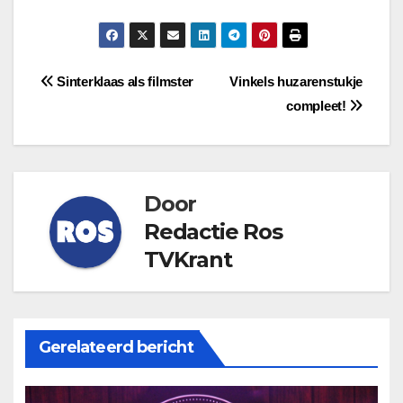
Bericht
Sinterklaas als filmster
Vinkels huzarenstukje
compleet!
navigatie
Door
Redactie Ros
TVKrant
Gerelateerd bericht