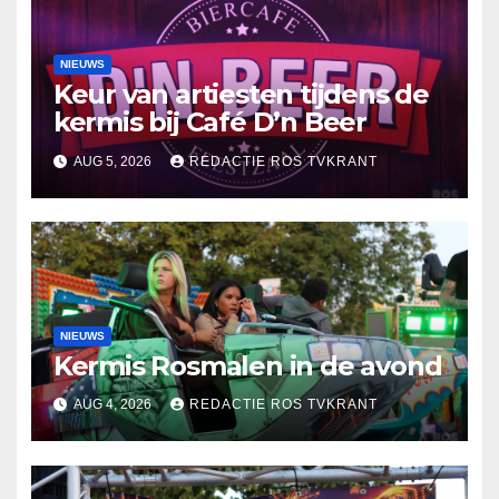
NIEUWS
Keur van artiesten tijdens de
kermis bij Café D’n Beer
AUG 5, 2026
REDACTIE ROS TVKRANT
NIEUWS
Kermis Rosmalen in de avond
AUG 4, 2026
REDACTIE ROS TVKRANT