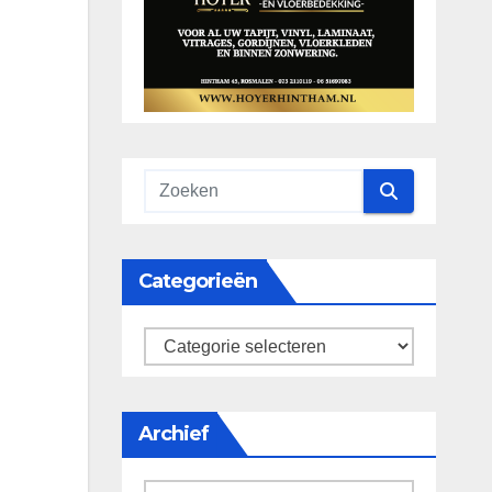
Categorieën
categorieën
Archief