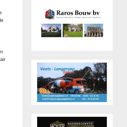
e
de
en
air