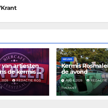
VKrant
NIEUWS
 van artiesten
Kermis Rosmale
ens de kermis bij
de avond
 D’n Beer
, 2026
REDACTIE ROS
AUG 4, 2026
REDACTIE
T
TVKRANT