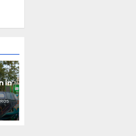
n in
 ROS