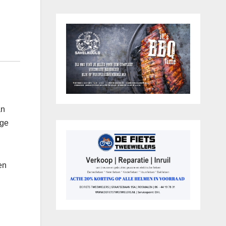
an
ige
en