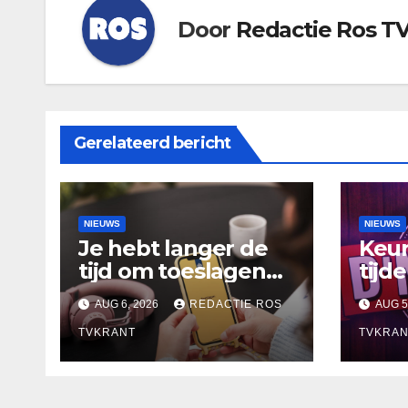
Door
Redactie Ros T
Gerelateerd bericht
NIEUWS
NIEUWS
Je hebt langer de
Keur
tijd om toeslagen
tijd
aan te vragen over
Café
AUG 6, 2026
REDACTIE ROS
AUG 5
2025
TVKRANT
TVKRAN