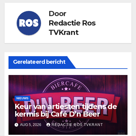
Door
Redactie Ros
TVKrant
Gerelateerd bericht
NIEUWS
Keur van artiesten tijdens de
kermis bij Café D’n Beer
AUG 5, 2026
REDACTIE ROS TVKRANT