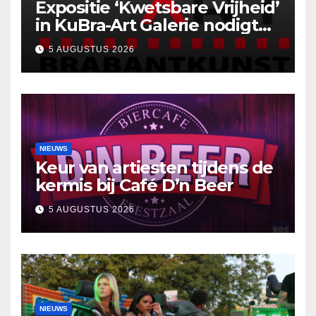
Expositie ‘Kwetsbare Vrijheid’
in KuBra-Art Galerie nodigt
uit tot ontmoeting en
5 AUGUSTUS 2026
reflectie
NIEUWS
Keur van artiesten tijdens de
kermis bij Café D’n Beer
5 AUGUSTUS 2026
NIEUWS