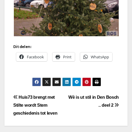
Dit delen:
Facebook
Print
WhatsApp
Bericht
Huis73 brengt met
Wè is ut stil in Den Bosch
Stilte wordt Stem
.. deel 2
navigatie
geschiedenis tot leven