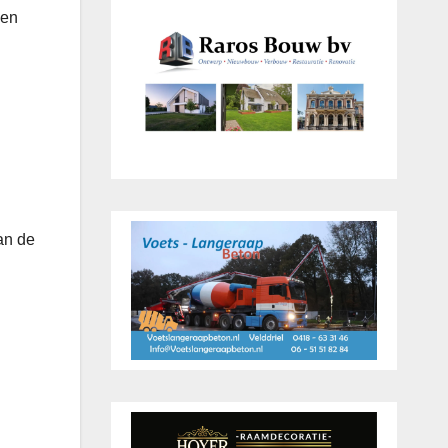
den
an de