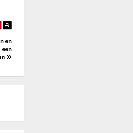
en en
d een
ren