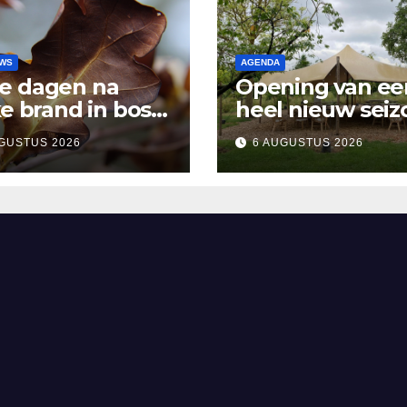
UWS
AGENDA
e dagen na
Opening van ee
ke brand in bos
heel nieuw seiz
sen Rosmalen en
Vertelpodium ‘
GUSTUS 2026
6 AUGUSTUS 2026
and
Lopende Vuur’.
Landelijke verh
in Bomentuin D
Hooidonk