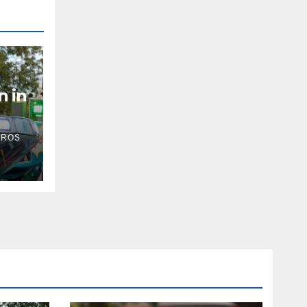
n in
 ROS