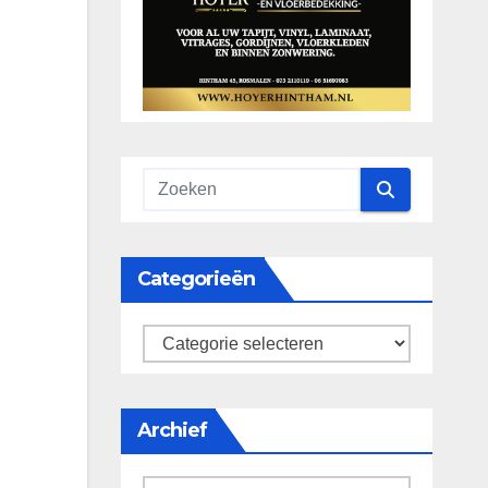
Categorieën
categorieën
Archief