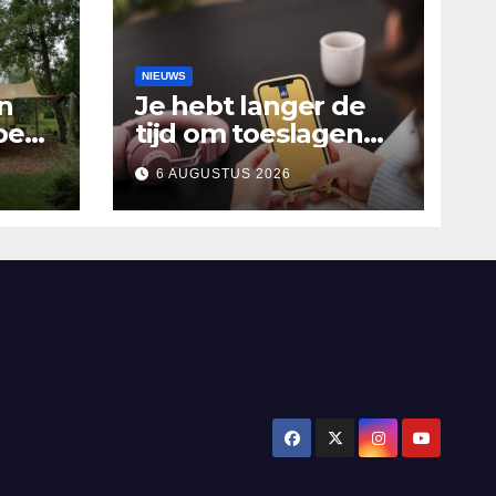
NIEUWS
n
Je hebt langer de
oen
tijd om toeslagen
Het
aan te vragen over
6 AUGUSTUS 2026
2025
alen
’n