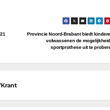
021
Provincie Noord-Brabant biedt kinder
volwassenen de mogelijkhei
sportprothese uit te probe
VKrant