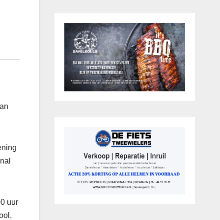
aan
ening
onal
00 uur
ool,