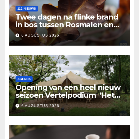
112 NIEUWS
Twee dagen na flinke brand
in bos tussen Rosmalen en
Nuland
6 AUGUSTUS 2026
AGENDA
Opening van een heel nieuw
seizoen Vertelpodium ‘Het
Lopende Vuur’. Landelijke
6 AUGUSTUS 2026
verhalen in Bomentuin D’n
Hooidonk