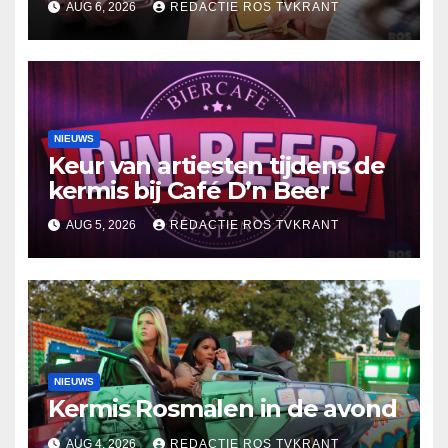
AUG 6, 2026
REDACTIE ROS TVKRANT
NIEUWS
Keur van artiesten tijdens de
kermis bij Café D’n Beer
AUG 5, 2026
REDACTIE ROS TVKRANT
NIEUWS
Kermis Rosmalen in de avond
AUG 4, 2026
REDACTIE ROS TVKRANT