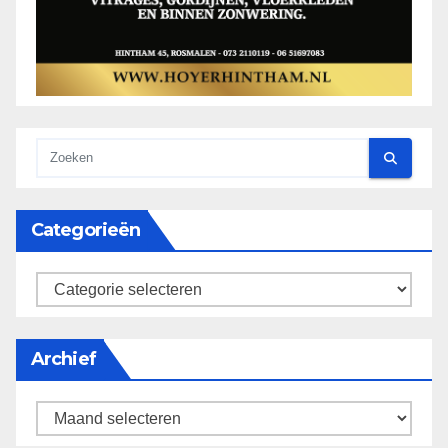
Categorieën
categorieën
Archief
Archief