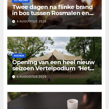
112 NIEUWS
Twee dagen na flinke brand
in bos tussen Rosmalen en
Nuland
6 AUGUSTUS 2026
AGENDA
Opening van een heel nieuw
seizoen Vertelpodium ‘Het
Lopende Vuur’. Landelijke
6 AUGUSTUS 2026
verhalen in Bomentuin D’n
Hooidonk