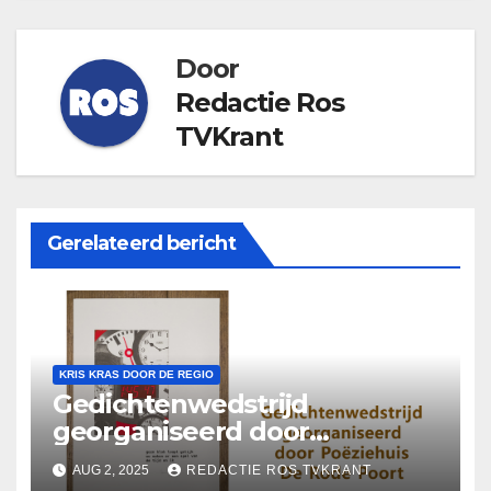
Door
Redactie Ros
TVKrant
Gerelateerd bericht
KRIS KRAS DOOR DE REGIO
Gedichtenwedstrijd
georganiseerd door
Poëziehuis De Rode Poort
AUG 2, 2025
REDACTIE ROS TVKRANT