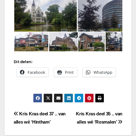
Dit delen:
Facebook
Print
WhatsApp
Bericht
Kris Kras deel 37 .. van
Kris Kras deel 35 .. van
alles wè ‘Hintham’
alles wè ‘Rosmalen’
navigatie