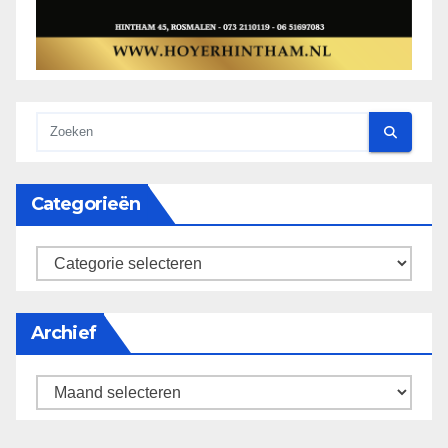
Categorieën
categorieën
Archief
Archief