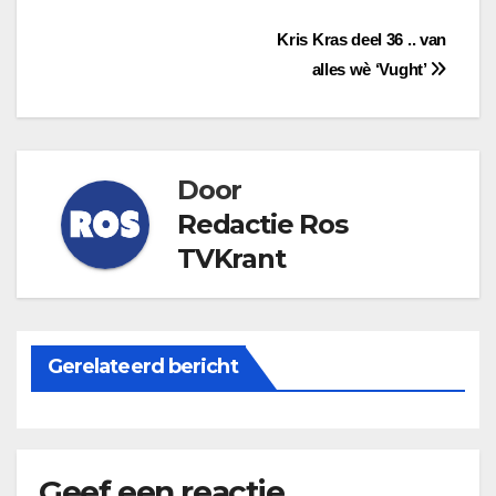
Bericht
Kris Kras deel 36 .. van
alles wè ‘Vught’
navigatie
Door
Redactie Ros
TVKrant
Gerelateerd bericht
Geef een reactie