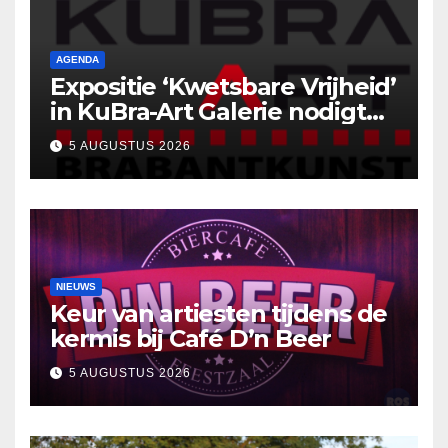
AGENDA
Expositie ‘Kwetsbare Vrijheid’
in KuBra-Art Galerie nodigt
uit tot ontmoeting en
5 AUGUSTUS 2026
reflectie
NIEUWS
Keur van artiesten tijdens de
kermis bij Café D’n Beer
5 AUGUSTUS 2026