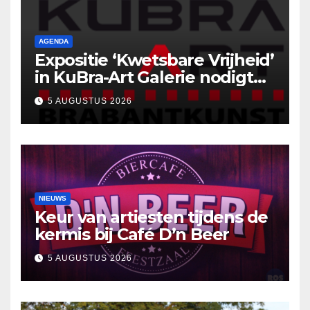
AGENDA
Expositie ‘Kwetsbare Vrijheid’
in KuBra-Art Galerie nodigt
uit tot ontmoeting en
5 AUGUSTUS 2026
reflectie
NIEUWS
Keur van artiesten tijdens de
kermis bij Café D’n Beer
5 AUGUSTUS 2026