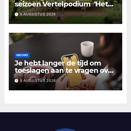
seizoen Vertelpodium ‘Het
Lopende Vuur’. Landelijke
6 AUGUSTUS 2026
verhalen in Bomentuin D’n
Hooidonk
NIEUWS
Je hebt langer de tijd om
toeslagen aan te vragen over
2025
6 AUGUSTUS 2026