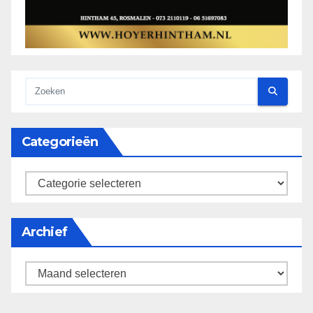
Categorieën
categorieën
Archief
Archief