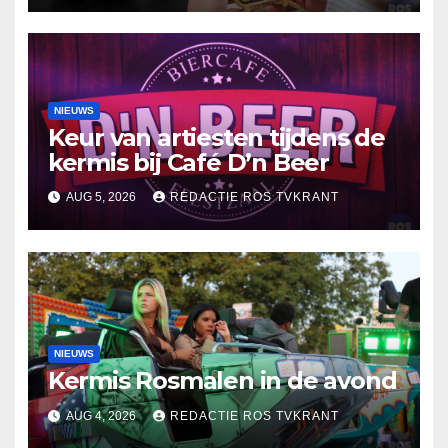
NIEUWS
Keur van artiesten tijdens de
kermis bij Café D’n Beer
AUG 5, 2026
REDACTIE ROS TVKRANT
NIEUWS
Kermis Rosmalen in de avond
AUG 4, 2026
REDACTIE ROS TVKRANT