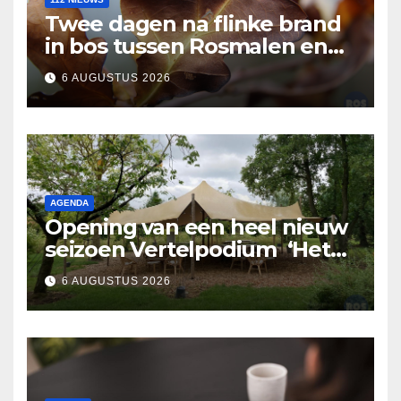
Twee dagen na flinke brand
in bos tussen Rosmalen en
Nuland
6 AUGUSTUS 2026
AGENDA
Opening van een heel nieuw
seizoen Vertelpodium ‘Het
Lopende Vuur’. Landelijke
6 AUGUSTUS 2026
verhalen in Bomentuin D’n
Hooidonk