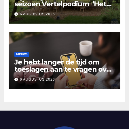
seizoen Vertelpodium ‘Het
Lopende Vuur’. Landelijke
6 AUGUSTUS 2026
verhalen in Bomentuin D’n
Hooidonk
NIEUWS
Je hebt langer de tijd om
toeslagen aan te vragen over
2025
6 AUGUSTUS 2026