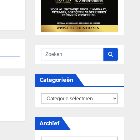
Categorieën
categorieën
Archief