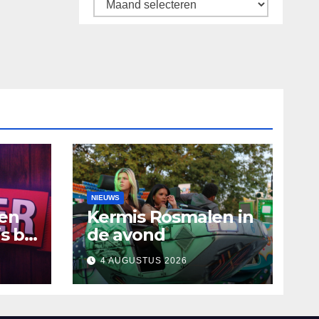
Archief
NIEUWS
ten
Kermis Rosmalen in
s bij
de avond
4 AUGUSTUS 2026