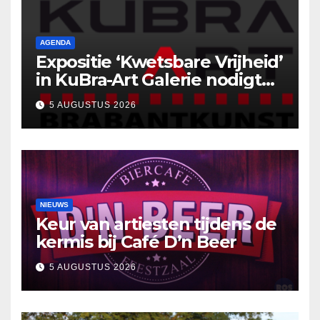
AGENDA
Expositie ‘Kwetsbare Vrijheid’
in KuBra-Art Galerie nodigt
uit tot ontmoeting en
5 AUGUSTUS 2026
reflectie
NIEUWS
Keur van artiesten tijdens de
kermis bij Café D’n Beer
5 AUGUSTUS 2026