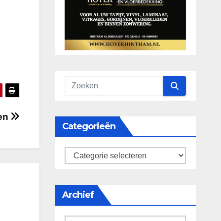
len
Categorieën
categorieën
Archief