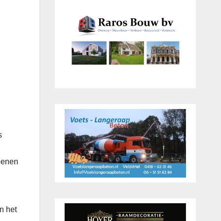
s
openen
n het