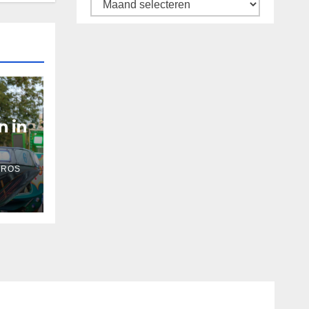
Archief
n in
 ROS