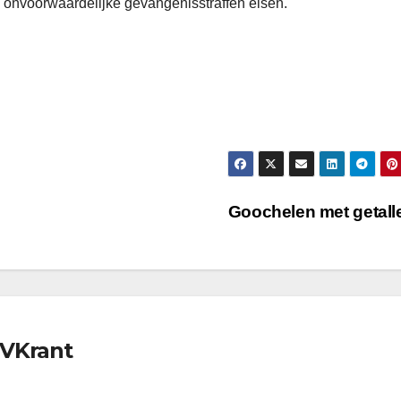
 onvoorwaardelijke gevangenisstraffen eisen.
Goochelen met getal
TVKrant