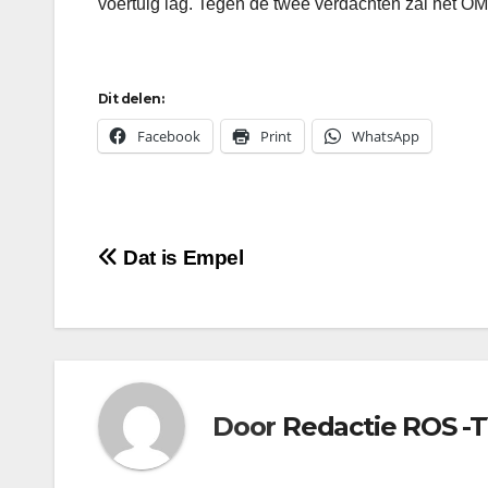
voertuig lag. Tegen de twee verdachten zal het OM
Dit delen:
Facebook
Print
WhatsApp
Bericht
Dat is Empel
navigatie
Door
Redactie ROS -