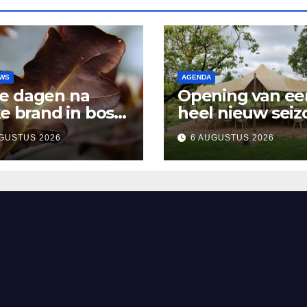
UWS
AGENDA
e dagen na
Opening van ee
ke brand in bos
heel nieuw seiz
sen Rosmalen en
Vertelpodium ‘
GUSTUS 2026
6 AUGUSTUS 2026
and
Lopende Vuur’.
Landelijke verh
in Bomentuin D
Hooidonk