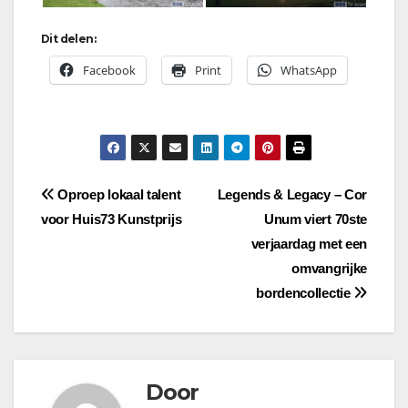
Dit delen:
Facebook
Print
WhatsApp
Bericht
Oproep lokaal talent
Legends & Legacy – Cor
voor Huis73 Kunstprijs
Unum viert 70ste
navigatie
verjaardag met een
omvangrijke
bordencollectie
Door