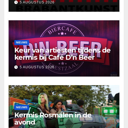
5 AUGUSTUS 2026
reflectie
NIEUWS
Keur van artiesten tijdens de
kermis bij Café D’n Beer
5 AUGUSTUS 2026
NIEUWS
Kermis Rosmalen in de
avond