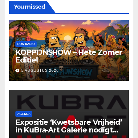
You missed
ROS RADIO
KOPPIJNSHOW – Hete Zomer
Editie!
5 AUGUSTUS 2026
AGENDA
Expositie ‘Kwetsbare Vrijheid’
in KuBra-Art Galerie nodigt
uit tot ontmoeting en