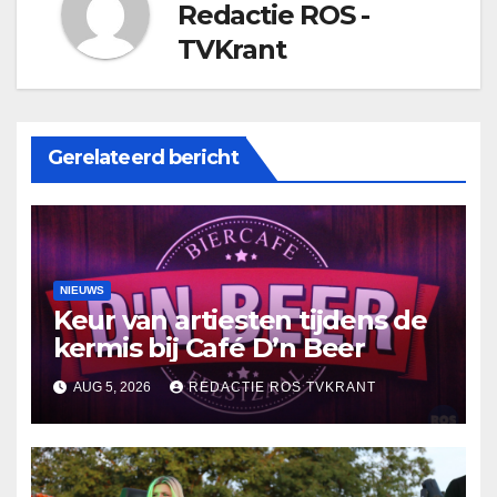
Redactie ROS -
TVKrant
Gerelateerd bericht
NIEUWS
Keur van artiesten tijdens de
kermis bij Café D’n Beer
AUG 5, 2026
REDACTIE ROS TVKRANT