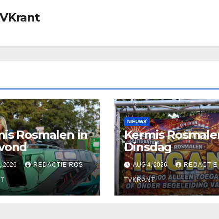
TVKrant
NIEUWS
is Rosmalen in
Kermis Rosmale
avond
Dinsdag
, 2026
REDACTIE ROS
AUG 4, 2026
REDACTIE
T
TVKRANT