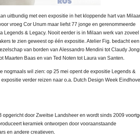
aan uitbundig met een expositie in het kloppende hart van Milaa
ervoor vroeg Cor Unum
maar liefst 77 jonge en gerenommeerde
a Legends & Legacy. Nooit eerder is in Milaan werk van zoveel
kers te zien geweest op één expositie. Atelier Fig. bedacht een
 gezelschap van borden van Alessandro Mendini tot Claudy Jongs
ot
Maarten Baas
en van Ted Noten tot Laura van Santen.
tie nogmaals wil zien: op 25 mei opent de expositie Legends &
 expositie verder reizen naar o.a. Dutch Design Week Eindhov
53 opgericht door Zweitse Landsheer
en wordt sinds 2009 voortg
roduceert keramiek ontworpen door vooraanstaande
aars en andere creatieven.