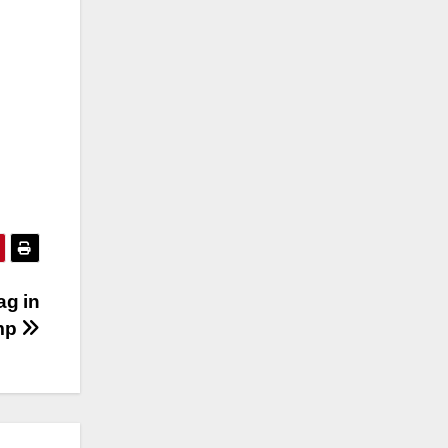
g in
mp