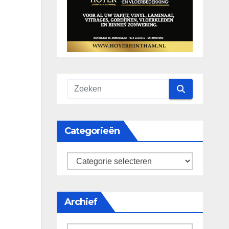
Categorieën
categorieën
Archief