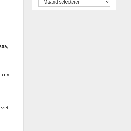
Archief
n
tra,
en en
ezet