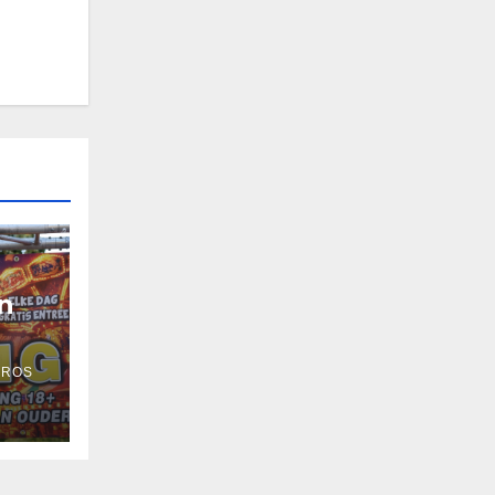
n
 ROS