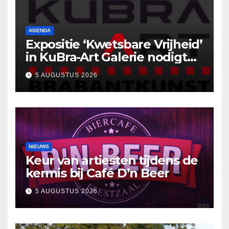
AGENDA
Expositie ‘Kwetsbare Vrijheid’
in KuBra-Art Galerie nodigt
uit tot ontmoeting en
5 AUGUSTUS 2026
reflectie
NIEUWS
Keur van artiesten tijdens de
kermis bij Café D’n Beer
5 AUGUSTUS 2026