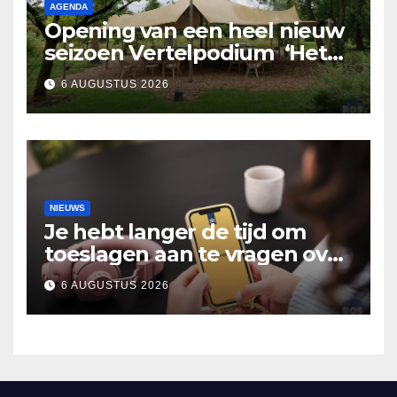
AGENDA
Opening van een heel nieuw
seizoen Vertelpodium ‘Het
Lopende Vuur’. Landelijke
6 AUGUSTUS 2026
verhalen in Bomentuin D’n
Hooidonk
NIEUWS
Je hebt langer de tijd om
toeslagen aan te vragen over
2025
6 AUGUSTUS 2026