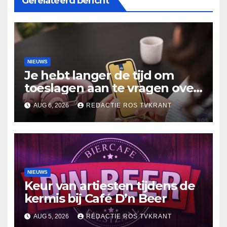
Gerelateerd bericht
NIEUWS
Je hebt langer de tijd om
toeslagen aan te vragen over
2025
AUG 6, 2026
REDACTIE ROS TVKRANT
NIEUWS
Keur van artiesten tijdens de
kermis bij Café D’n Beer
AUG 5, 2026
REDACTIE ROS TVKRANT