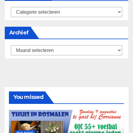
categorieën
Archief
Archief
You missed
ROS RADIO