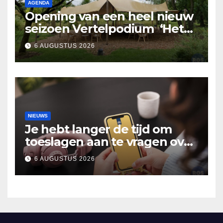
AGENDA
Opening van een heel nieuw
seizoen Vertelpodium ‘Het
Lopende Vuur’. Landelijke
6 AUGUSTUS 2026
verhalen in Bomentuin D’n
Hooidonk
NIEUWS
Je hebt langer de tijd om
toeslagen aan te vragen over
2025
6 AUGUSTUS 2026