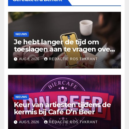
NIEUWS
Je hebt langer de tijd om
toeslagen aan te vragen over
2025
AUG 6, 2026
REDACTIE ROS TVKRANT
NIEUWS
Keur van artiesten tijdens de
kermis bij Café D’n Beer
AUG 5, 2026
REDACTIE ROS TVKRANT