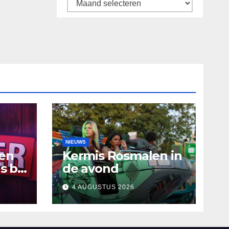
Archief
NIEUWS
ten
Kermis Rosmalen in
s bij
de avond
4 AUGUSTUS 2026