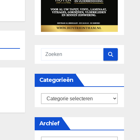
Categorieën
categorieën
Archief