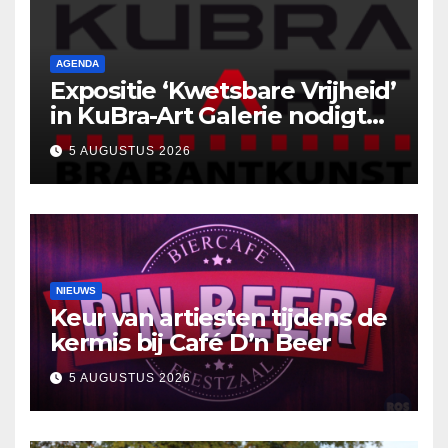
AGENDA
Expositie ‘Kwetsbare Vrijheid’
in KuBra-Art Galerie nodigt
uit tot ontmoeting en
5 AUGUSTUS 2026
reflectie
NIEUWS
Keur van artiesten tijdens de
kermis bij Café D’n Beer
5 AUGUSTUS 2026