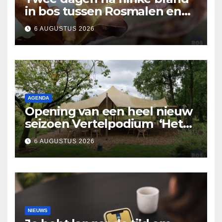
in bos tussen Rosmalen en
Nuland
6 AUGUSTUS 2026
AGENDA
Opening van een heel nieuw
seizoen Vertelpodium ‘Het
Lopende Vuur’. Landelijke
6 AUGUSTUS 2026
verhalen in Bomentuin D’n
Hooidonk
NIEUWS