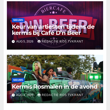
NIEUWS
Keur van artiesten tijdens de
kermis bij Café D’n Beer
AUG 5, 2026
REDACTIE ROS TVKRANT
NIEUWS
Kermis Rosmalen in de avond
AUG 4, 2026
REDACTIE ROS TVKRANT