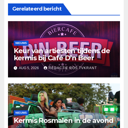
Gerelateerd bericht
NIEUWS
Keur van artiesten tijdens de
kermis bij Café D’n Beer
AUG 5, 2026
REDACTIE ROS TVKRANT
NIEUWS
Kermis Rosmalen in de avond