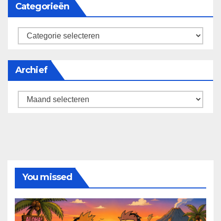
Categorieën
categorieën
Archief
Archief
You missed