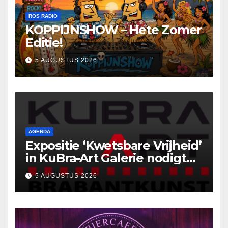
ROS RADIO
KOPPIJNSHOW – Hete Zomer
Editie!
5 AUGUSTUS 2026
AGENDA
Expositie ‘Kwetsbare Vrijheid’
in KuBra-Art Galerie nodigt
uit tot ontmoeting en
5 AUGUSTUS 2026
reflectie