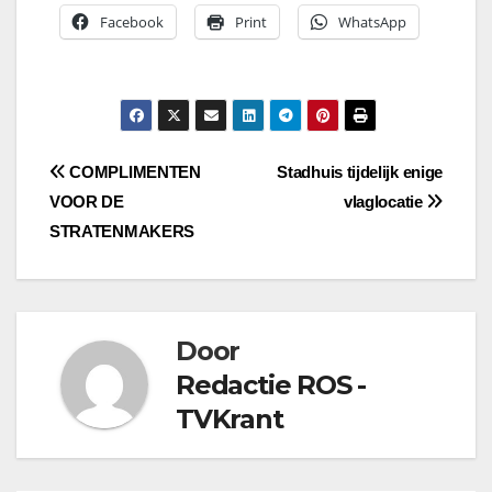
Facebook
Print
WhatsApp
Bericht
COMPLIMENTEN
Stadhuis tijdelijk enige
VOOR DE
vlaglocatie
navigatie
STRATENMAKERS
Door
Redactie ROS -
TVKrant