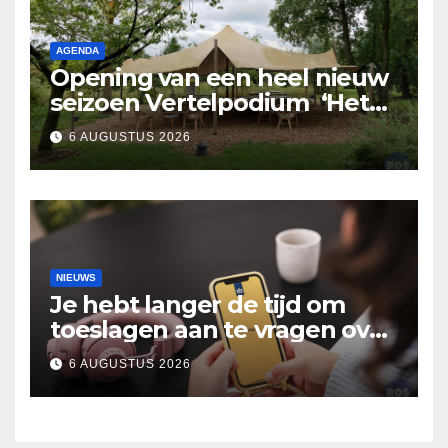
AGENDA
Opening van een heel nieuw
seizoen Vertelpodium ‘Het
Lopende Vuur’. Landelijke
6 AUGUSTUS 2026
verhalen in Bomentuin D’n
Hooidonk
NIEUWS
Je hebt langer de tijd om
toeslagen aan te vragen over
2025
6 AUGUSTUS 2026