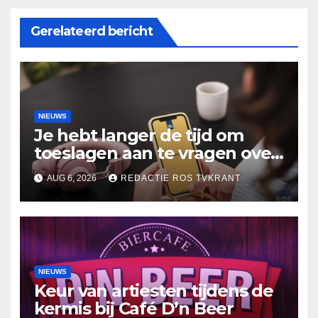
Gerelateerd bericht
NIEUWS
Je hebt langer de tijd om
toeslagen aan te vragen over
2025
AUG 6, 2026
REDACTIE ROS TVKRANT
NIEUWS
Keur van artiesten tijdens de
kermis bij Café D’n Beer