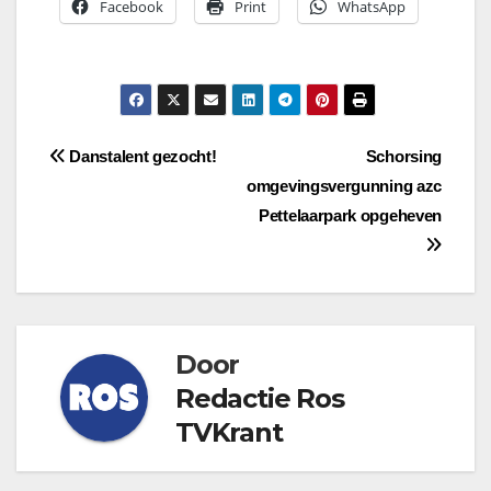
Facebook
Print
WhatsApp
Bericht
Danstalent gezocht!
Schorsing
omgevingsvergunning azc
navigatie
Pettelaarpark opgeheven
Door
Redactie Ros
TVKrant