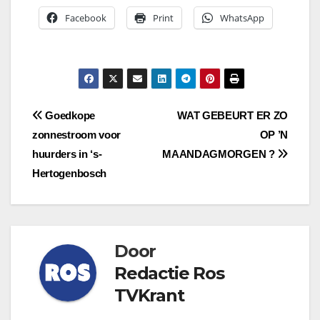
Facebook
Print
WhatsApp
Bericht
Goedkope
WAT GEBEURT ER ZO
zonnestroom voor
OP ’N
navigatie
huurders in ‘s-
MAANDAGMORGEN ?
Hertogenbosch
Door
Redactie Ros
TVKrant