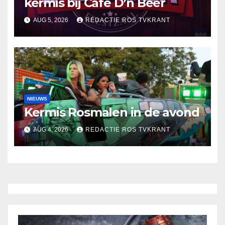
kermis bij Café D’n Beer
AUG 5, 2026
REDACTIE ROS TVKRANT
NIEUWS
Kermis Rosmalen in de avond
AUG 4, 2026
REDACTIE ROS TVKRANT