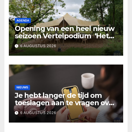
AGENDA
Opening van een heel nieuw
seizoen Vertelpodium ‘Het
Lopende Vuur’. Landelijke
6 AUGUSTUS 2026
verhalen in Bomentuin D’n
Hooidonk
NIEUWS
Je hebt langer de tijd om
toeslagen aan te vragen over
2025
6 AUGUSTUS 2026