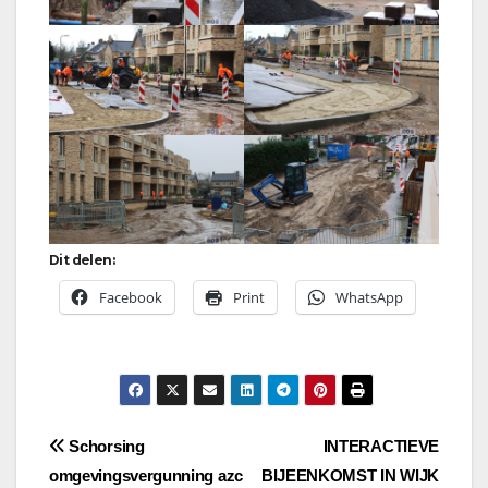
Dit delen:
Facebook
Print
WhatsApp
Bericht
Schorsing
INTERACTIEVE
omgevingsvergunning azc
BIJEENKOMST IN WIJK