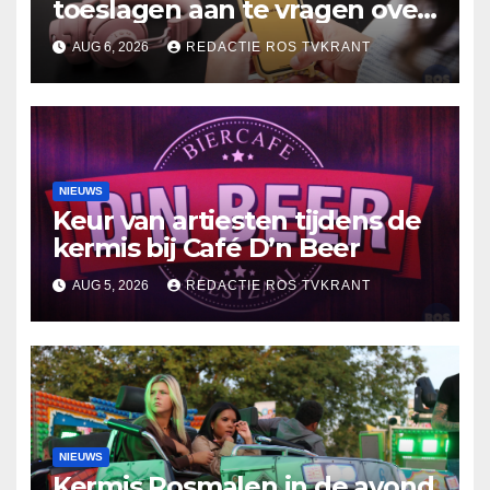
toeslagen aan te vragen over
2025
AUG 6, 2026
REDACTIE ROS TVKRANT
NIEUWS
Keur van artiesten tijdens de
kermis bij Café D’n Beer
AUG 5, 2026
REDACTIE ROS TVKRANT
NIEUWS
Kermis Rosmalen in de avond