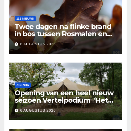
112 NIEUWS
Twee dagen na flinke brand
in bos tussen Rosmalen en
Nuland
6 AUGUSTUS 2026
AGENDA
Opening van een heel nieuw
seizoen Vertelpodium ‘Het
Lopende Vuur’. Landelijke
6 AUGUSTUS 2026
verhalen in Bomentuin D’n
Hooidonk