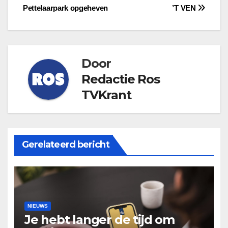
navigatie
Pettelaarpark opgeheven
’T VEN
Door
Redactie Ros
TVKrant
Gerelateerd bericht
NIEUWS
Je hebt langer de tijd om