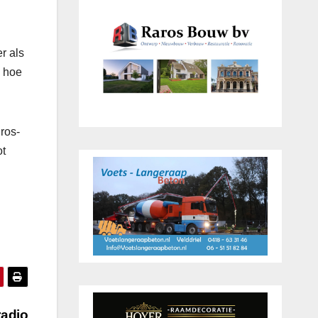
r als
n hoe
ros-
ot
radio