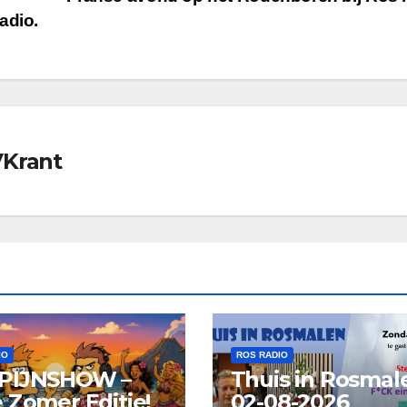
adio.
VKrant
IO
ROS RADIO
PIJNSHOW –
Thuis in Rosmal
 Zomer Editie!
02-08-2026