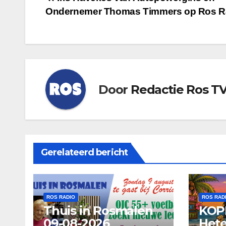
Bericht
Ondernemer Thomas Timmers op Ros R
navigatie
Door
Redactie Ros T
Gerelateerd bericht
ROS RADIO
ROS RAD
Thuis in Rosmalen
KOP
09-08-2026
Hete