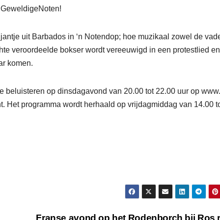
s GeweldigeNoten!
antje uit Barbados in ‘n Notendop; hoe muzikaal zowel de vade
hte veroordeelde bokser wordt vereeuwigd in een protestlied e
ar komen.
e beluisteren op dinsdagavond van 20.00 tot 22.00 uur op www.
nt. Het programma wordt herhaald op vrijdagmiddag van 14.00 t
Franse avond op het Rodenborch bij Ros 