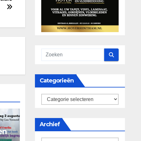
Categorieën
categorieën
Archief
en