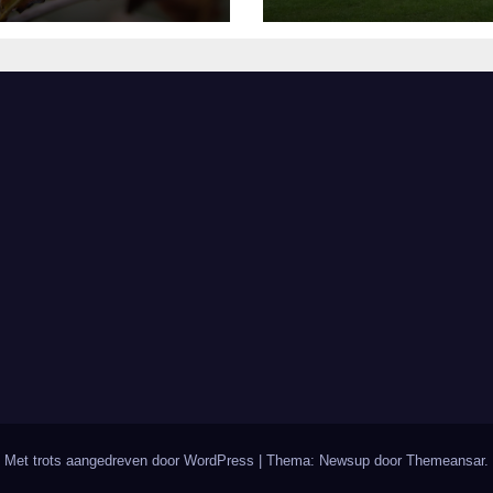
and
Lopende Vuur’.
Landelijke verh
in Bomentuin D
Hooidonk
Met trots aangedreven door WordPress
|
Thema: Newsup door
Themeansar
.