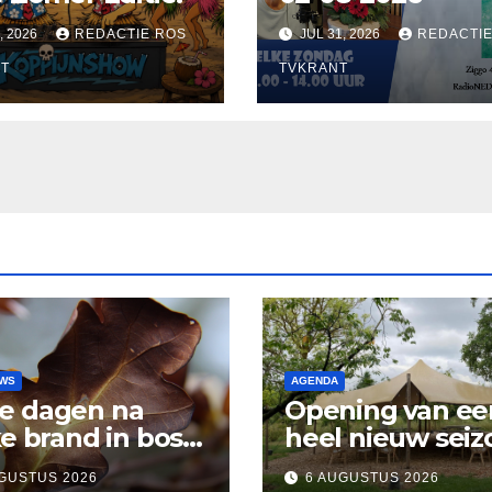
, 2026
REDACTIE ROS
JUL 31, 2026
REDACTIE
T
TVKRANT
UWS
AGENDA
e dagen na
Opening van ee
ke brand in bos
heel nieuw seiz
sen Rosmalen en
Vertelpodium ‘
GUSTUS 2026
6 AUGUSTUS 2026