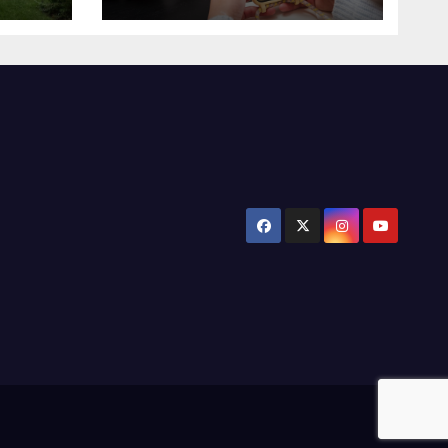
2025
alen
’n