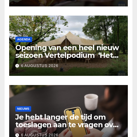
AGENDA
Opening van een heel nieuw
seizoen Vertelpodium ‘Het
Lopende Vuur’. Landelijke
6 AUGUSTUS 2026
verhalen in Bomentuin D’n
Hooidonk
NIEUWS
Je hebt langer de tijd om
toeslagen aan te vragen over
2025
6 AUGUSTUS 2026