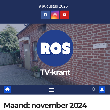
Ga
9 augustus 2026
naar
de
inhoud
TV-krant
Maand:
november 2024