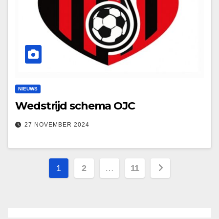
NIEUWS
Wedstrijd schema OJC
27 NOVEMBER 2024
Berichten
1
2
…
11
paginering