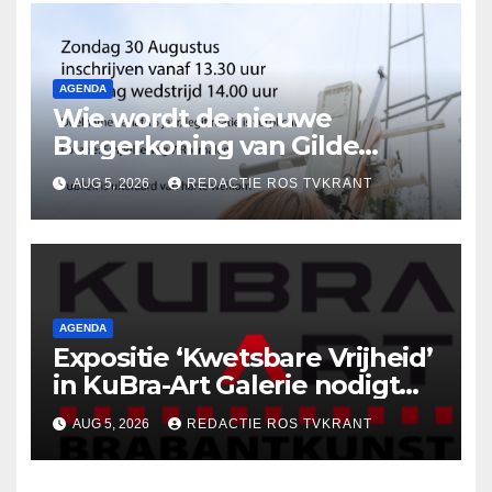
AGENDA
Wie wordt de nieuwe
Burgerkoning van Gilde
Rosmalen !
AUG 5, 2026
REDACTIE ROS TVKRANT
AGENDA
Expositie ‘Kwetsbare Vrijheid’
in KuBra-Art Galerie nodigt
uit tot ontmoeting en
AUG 5, 2026
REDACTIE ROS TVKRANT
reflectie