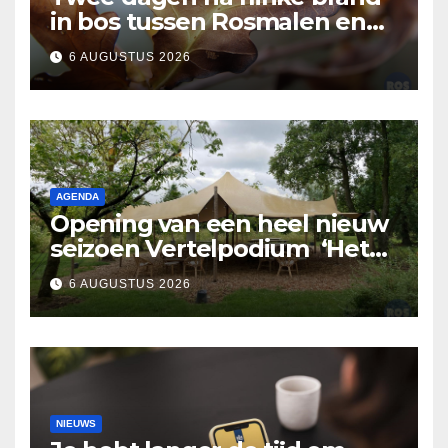
in bos tussen Rosmalen en
Nuland
6 AUGUSTUS 2026
AGENDA
Opening van een heel nieuw
seizoen Vertelpodium ‘Het
Lopende Vuur’. Landelijke
6 AUGUSTUS 2026
verhalen in Bomentuin D’n
Hooidonk
NIEUWS