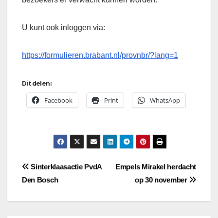
U kunt ook inloggen via:
https://formulieren.brabant.nl/provnbr/?lang=1
Dit delen:
Facebook
Print
WhatsApp
Bericht
Sinterklaasactie PvdA
Empels Mirakel herdacht
Den Bosch
op 30 november
navigatie