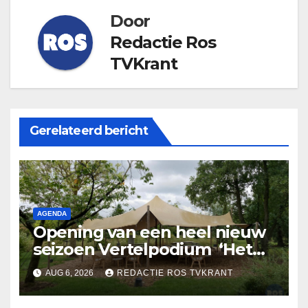
Door
Redactie Ros
TVKrant
Gerelateerd bericht
AGENDA
Opening van een heel nieuw
seizoen Vertelpodium ‘Het
Lopende Vuur’. Landelijke
AUG 6, 2026
REDACTIE ROS TVKRANT
verhalen in Bomentuin D’n
Hooidonk