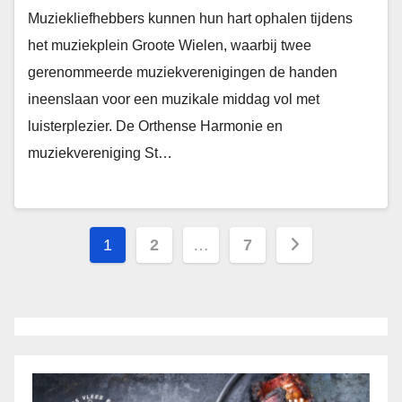
Muziekliefhebbers kunnen hun hart ophalen tijdens
het muziekplein Groote Wielen, waarbij twee
gerenommeerde muziekverenigingen de handen
ineenslaan voor een muzikale middag vol met
luisterplezier. De Orthense Harmonie en
muziekvereniging St…
Berichten
1
2
…
7
paginering