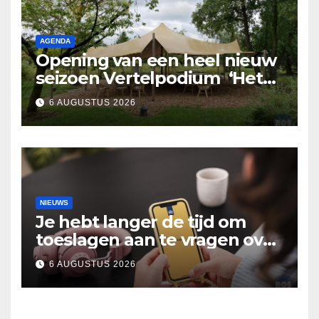
AGENDA
Opening van een heel nieuw
seizoen Vertelpodium ‘Het
Lopende Vuur’. Landelijke
6 AUGUSTUS 2026
verhalen in Bomentuin D’n
Hooidonk
NIEUWS
Je hebt langer de tijd om
toeslagen aan te vragen over
2025
6 AUGUSTUS 2026