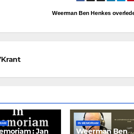
Weerman Ben Henkes overled
VKrant
RIAM
IN MEMORIAM
emoriam : Jan
Weerman Ben