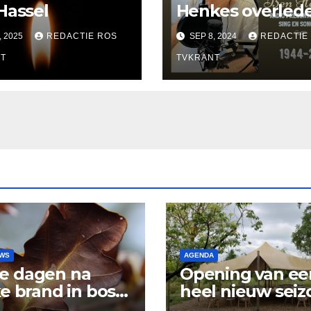
Hassel
Henkes overled
, 2025
REDACTIE ROS
SEP 8, 2024
REDACTIE
T
TVKRANT
UWS
AGENDA
e dagen na
Opening van ee
ke brand in bos
heel nieuw seiz
sen Rosmalen en
Vertelpodium ‘