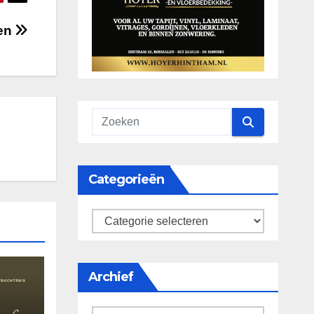
en
Categorieën
categorieën
Archief