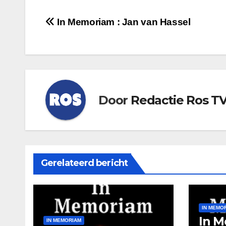
Bericht
In Memoriam : Jan van Hassel
navigatie
Door
Redactie Ros T
Gerelateerd bericht
IN MEMO
In M
IN MEMORIAM