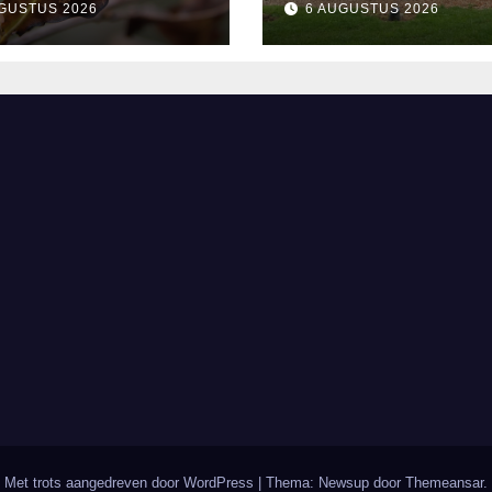
GUSTUS 2026
6 AUGUSTUS 2026
and
Lopende Vuur’.
Landelijke verh
in Bomentuin D
Hooidonk
Met trots aangedreven door WordPress
|
Thema: Newsup door
Themeansar
.