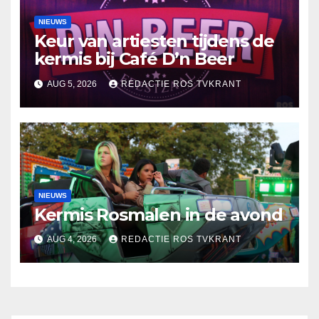
NIEUWS
Keur van artiesten tijdens de
kermis bij Café D’n Beer
AUG 5, 2026
REDACTIE ROS TVKRANT
NIEUWS
Kermis Rosmalen in de avond
AUG 4, 2026
REDACTIE ROS TVKRANT