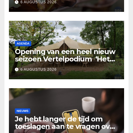
6 AUGUSTUS 2026
AGENDA
Opening van een heel nieuw
seizoen Vertelpodium ‘Het
Lopende Vuur’. Landelijke
6 AUGUSTUS 2026
verhalen in Bomentuin D’n
Hooidonk
NIEUWS
Je hebt langer de tijd om
toeslagen aan te vragen over