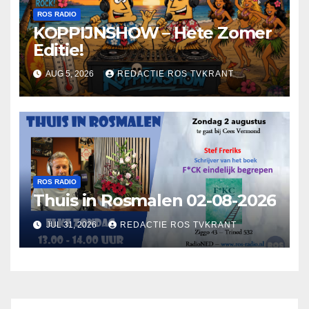
ROS RADIO
KOPPIJNSHOW – Hete Zomer
Editie!
AUG 5, 2026
REDACTIE ROS TVKRANT
ROS RADIO
Thuis in Rosmalen 02-08-2026
JUL 31, 2026
REDACTIE ROS TVKRANT