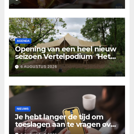
AGENDA
Opening van een heel nieuw
seizoen Vertelpodium ‘Het
Lopende Vuur’. Landelijke
6 AUGUSTUS 2026
verhalen in Bomentuin D’n
Hooidonk
NIEUWS
Je hebt langer de tijd om
toeslagen aan te vragen over
2025