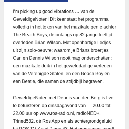
I’m picking up good vibrations … van de
GeweldigeNoten! Dit keer staat het programma
volledig in het teken van het muzikale genie achter
The Beach Boys, de onlangs op 82-jarige leeftijd
overleden Brian Wilson. Met openhartige liedjes
uit zijn solo-oeuvre; waarom je Brians broertjes
Carl en Dennis Wilson nooit mag onderschatten;
een muzikale duik in het gewelddadige verleden
van de Verenigde Staten; en een Beach Boy en
een Beatle, die samen de strijdbijl begraven.
GeweldigeNoten met Dennis van den Berg is live
te beluisteren op dinsdagavond van 20.00 tot
22.00 uur op www.ros-radio.nl, radioNED+,
Trined532, dé Ros App en als achtergrondgeluid
bij ROS TV-Krant Ziggo 43. Het programma wordt