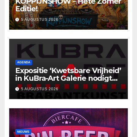
KOPPIJNSHOW – Hete Zomer
Editie!
5 AUGUSTUS 2026
AGENDA
Expositie ‘Kwetsbare Vrijheid’
in KuBra-Art Galerie nodigt
uit tot ontmoeting en
5 AUGUSTUS 2026
reflectie
NIEUWS