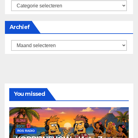
categorieën
Archief
Archief
You missed
ROS RADIO