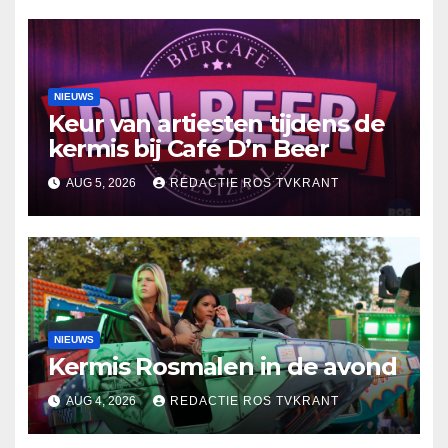
NIEUWS
Keur van artiesten tijdens de
kermis bij Café D’n Beer
AUG 5, 2026
REDACTIE ROS TVKRANT
NIEUWS
Kermis Rosmalen in de avond
AUG 4, 2026
REDACTIE ROS TVKRANT